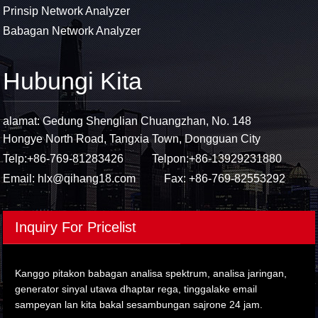
Prinsip Network Analyzer
Babagan Network Analyzer
Hubungi Kita
alamat: Gedung Shenglian Chuangzhan, No. 148
Hongye North Road, Tangxia Town, Dongguan City
Telp:
+86-769-81283426
Telpon:
+86-13929231880
Email:
hlx@qihang18.com
Fax: +86-769-82553292
Inquiry For Pricelist
Kanggo pitakon babagan analisa spektrum, analisa jaringan,
generator sinyal utawa dhaptar rega, tinggalake email
sampeyan lan kita bakal sesambungan sajrone 24 jam.