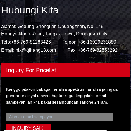
Hubungi Kita
alamat: Gedung Shenglian Chuangzhan, No. 148
Hongye North Road, Tangxia Town, Dongguan City
Telp:
+86-769-81283426
Telpon:
+86-13929231880
Email:
hlx@qihang18.com
Fax: +86-769-82553292
Inquiry For Pricelist
Kanggo pitakon babagan analisa spektrum, analisa jaringan,
generator sinyal utawa dhaptar rega, tinggalake email
sampeyan lan kita bakal sesambungan sajrone 24 jam.