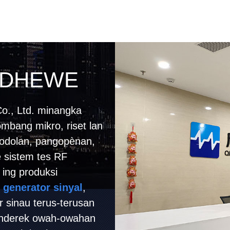
 DHEWE
o., Ltd. minangka
mbang mikro, riset lan
dodolan, pangopènan,
e sistem tes RF
 ing produksi
 generator sinyal
,
r sinau terus-terusan
i, nderek owah-owahan