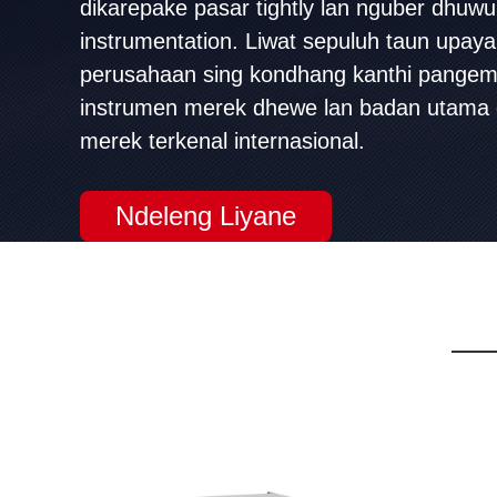
dikarepake pasar tightly lan nguber dhuwu
instrumentation. Liwat sepuluh taun upaya
perusahaan sing kondhang kanthi pangem
instrumen merek dhewe lan badan utama 
merek terkenal internasional.
Ndeleng Liyane