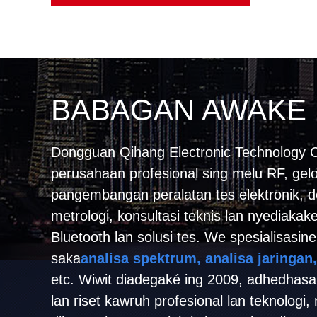
BABAGAN AWAKE
Dongguan Qihang Electronic Technology C
perusahaan profesional sing melu RF, gelo
pangembangan peralatan tes elektronik, 
metrologi, konsultasi teknis lan nyediakak
Bluetooth lan solusi tes. We spesialisasine
saka
analisa spektrum, analisa jaringan,
etc. Wiwit diadegaké ing 2009, adhedhasa
lan riset kawruh profesional lan teknolog