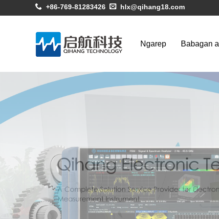
+86-769-81283426
hlx@qihang18.com
Ngarep
Babagan 