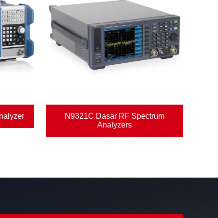
alyzer
N9321C Dasar RF Spectrum
Analyzers