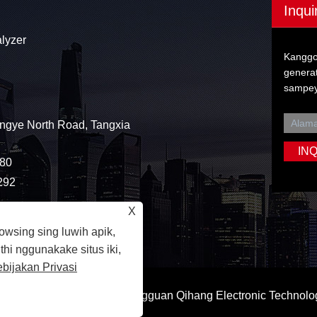
Inqui
lyzer
Kanggo 
generat
sampey
ngye North Road, Tangxia
80
292
X
wsing sing luwih apik,
thi nggunakake situs iki,
bijakan Privasi
olicy
Hak Cipta © 2023 Dongguan Qihang Electronic Technolog