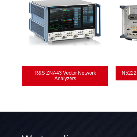
um
R&S ZNA43 Vector Network
N5222B
Analyzers