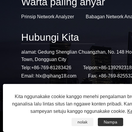
Warta paling anyar
Prinsip Network Analyzer
Babagan Network Ana
Hubungi Kita
alamat: Gedung Shenglian Chuangzhan, No. 148 Ho
Town, Dongguan City
Telp:
+86-769-81283426
Telpon:
+86-139292318
Email:
hlx@qihang18.com
Fax: +86-769-82553
Kita nggunakake cookie kanggo menehi pengalaman bro
nganalisa lalu lintas situs lan nggawe konten pribadi. Kan
sampeyan setuju kanggo nggunakake cookie.
Ke
nolak
Nampa
Pranala
Sitemap
RSS
XML
Privacy P