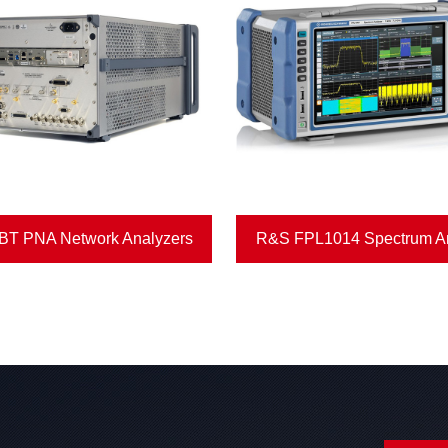
T PNA Network Analyzers
R&S FPL1014 Spectrum An