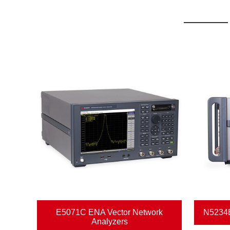
Dongguan Qihang Electronic Technology Co., Ltd.
minangka perusahaan profesional sing melu RF,
gelombang mikro, riset lan pangembangan peralatan uj
elektronik, penjualan, pangopènan, metrologi, konsultas
teknis lan nyediakake sistem tes RF Bluetooth lan solus
tes.
trum
E5071C ENA Vector Network
N5234B
Analyzers