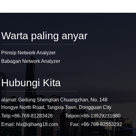
Warta paling anyar
Prinsip Network Analyzer
Babagan Network Analyzer
Hubungi Kita
alamat: Gedung Shenglian Chuangzhan, No. 148
Hongye North Road, Tangxia Town, Dongguan City
Telp:
+86-769-81283426
Telpon:
+86-13929231880
Email:
hlx@qihang18.com
Fax: +86-769-82553292