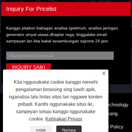
Inquiry For Pricelist
Kanggo pitakon babagan analisa spektrum, analisa jaringan,
generator sinyal utawa dhaptar rega, tinggalake email
sampeyan lan kita bakal sesambungan sajrone 24 jam.
X
Kita nggunakake cookie kanggo menehi
pengalaman browsing sing luwih apik,
nganalisa lalu lintas situs lan nggawe konten
pribadi. Kanthi nggunakake situs iki,
Hak Cipta © 2023 Dongguan Qihang Electronic Technology
sampeyan setuju kanggo nggunakake
Co.,Ltd. Kabeh hak dilindhungi undhang-undhang.
cookie.
Kebijakan Privasi
Pranala
Sitemap
RSS
XML
Privacy Policy
nolak
Nampa