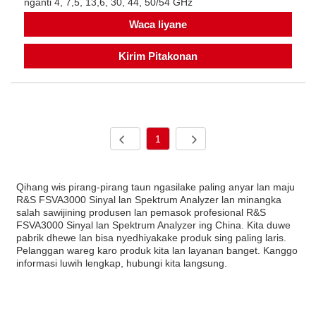
nganti 4, 7,5, 13,6, 30, 44, 50/54 GHz
Waca liyane
Kirim Pitakonan
1
Qihang wis pirang-pirang taun ngasilake paling anyar lan maju
R&S FSVA3000 Sinyal lan Spektrum Analyzer lan minangka
salah sawijining produsen lan pemasok profesional R&S
FSVA3000 Sinyal lan Spektrum Analyzer ing China. Kita duwe
pabrik dhewe lan bisa nyedhiyakake produk sing paling laris.
Pelanggan wareg karo produk kita lan layanan banget. Kanggo
informasi luwih lengkap, hubungi kita langsung.