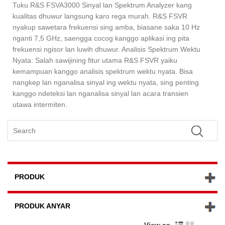
Tuku R&S FSVA3000 Sinyal lan Spektrum Analyzer kang
kualitas dhuwur langsung karo rega murah. R&S FSVR
nyakup sawetara frekuensi sing amba, biasane saka 10 Hz
nganti 7,5 GHz, saengga cocog kanggo aplikasi ing pita
frekuensi ngisor lan luwih dhuwur. Analisis Spektrum Wektu
Nyata: Salah sawijining fitur utama R&S FSVR yaiku
kemampuan kanggo analisis spektrum wektu nyata. Bisa
nangkep lan nganalisa sinyal ing wektu nyata, sing penting
kanggo ndeteksi lan nganalisa sinyal lan acara transien
utawa intermiten.
PRODUK
PRODUK ANYAR