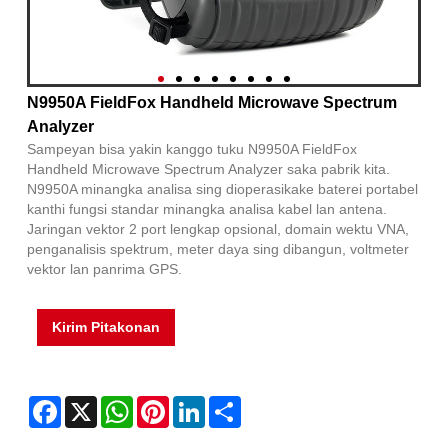
N9950A FieldFox Handheld Microwave Spectrum
Analyzer
Sampeyan bisa yakin kanggo tuku N9950A FieldFox
Handheld Microwave Spectrum Analyzer saka pabrik kita.
N9950A minangka analisa sing dioperasikake baterei portabel
kanthi fungsi standar minangka analisa kabel lan antena.
Jaringan vektor 2 port lengkap opsional, domain wektu VNA,
penganalisis spektrum, meter daya sing dibangun, voltmeter
vektor lan panrima GPS.
Kirim Pitakonan
Facebook
X
WhatsApp
Pinterest
LinkedIn
Share