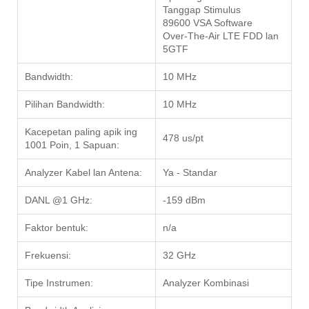
Tanggap Stimulus
89600 VSA Software
Over-The-Air LTE FDD lan
5GTF
Bandwidth:
10 MHz
Pilihan Bandwidth:
10 MHz
Kacepetan paling apik ing
478 us/pt
1001 Poin, 1 Sapuan:
Analyzer Kabel lan Antena:
Ya - Standar
DANL @1 GHz:
-159 dBm
Faktor bentuk:
n/a
Frekuensi:
32 GHz
Tipe Instrumen:
Analyzer Kombinasi