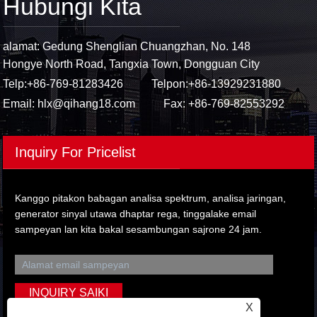
Hubungi Kita
alamat: Gedung Shenglian Chuangzhan, No. 148
Hongye North Road, Tangxia Town, Dongguan City
Telp:
+86-769-81283426
Telpon:
+86-13929231880
Email:
hlx@qihang18.com
Fax: +86-769-82553292
Inquiry For Pricelist
Kanggo pitakon babagan analisa spektrum, analisa jaringan,
generator sinyal utawa dhaptar rega, tinggalake email
sampeyan lan kita bakal sesambungan sajrone 24 jam.
X