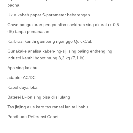
padha.
Ukur kabeh papat S-parameter bebarengan.
Gawe pangukuran penganalisa spektrum sing akurat (± 0,5
dB) tanpa pemanasan.
Kalibrasi kanthi gampang nganggo QuickCal.
Gunakake analisa kabeh-ing-siji sing paling entheng ing
industri kanthi bobot mung 3,2 kg (7,1 lb).
Apa sing kalebu:
adaptor AC/DC
Kabel daya lokal
Baterei Li-ion sing bisa diisi ulang
Tas jinjing alus karo tas ransel lan tali bahu
Pandhuan Referensi Cepet