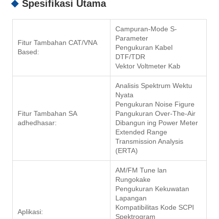
Spesifikasi Utama
Campuran-Mode S-
Parameter
Fitur Tambahan CAT/VNA
Pengukuran Kabel
Based:
DTF/TDR
Vektor Voltmeter Kab
Analisis Spektrum Wektu
Nyata
Pengukuran Noise Figure
Fitur Tambahan SA
Pangukuran Over-The-Air
adhedhasar:
Dibangun ing Power Meter
Extended Range
Transmission Analysis
(ERTA)
AM/FM Tune lan
Rungokake
Pengukuran Kekuwatan
Lapangan
Kompatibilitas Kode SCPI
Aplikasi:
Spektrogram