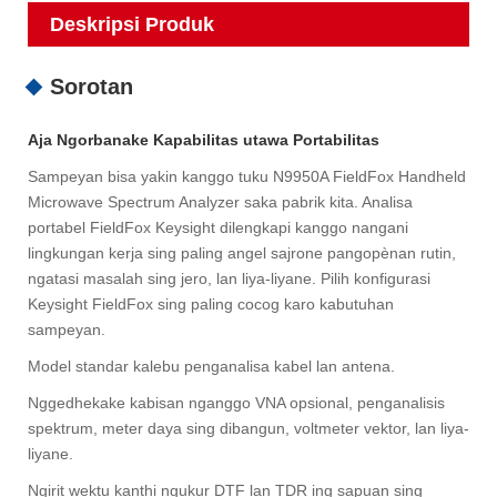
Deskripsi Produk
Sorotan
Aja Ngorbanake Kapabilitas utawa Portabilitas
Sampeyan bisa yakin kanggo tuku N9950A FieldFox Handheld
Microwave Spectrum Analyzer saka pabrik kita. Analisa
portabel FieldFox Keysight dilengkapi kanggo nangani
lingkungan kerja sing paling angel sajrone pangopènan rutin,
ngatasi masalah sing jero, lan liya-liyane. Pilih konfigurasi
Keysight FieldFox sing paling cocog karo kabutuhan
sampeyan.
Model standar kalebu penganalisa kabel lan antena.
Nggedhekake kabisan nganggo VNA opsional, penganalisis
spektrum, meter daya sing dibangun, voltmeter vektor, lan liya-
liyane.
Ngirit wektu kanthi ngukur DTF lan TDR ing sapuan sing