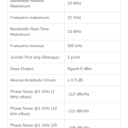
Bandwidth Analisis
10 MHz
Maksimum:
Frekuensi maksimum:
32 GHz
Bandwidth Real-Time
10 MHz
Maksimum:
Frekuensi minimal:
300 kHz
Jumlah Port sing Dibangun:
2 portir
Daya Output:
Nganti 0 dBm
Akurasi Amplitudo Umum:
± 0,3 dB
Phase Noise @1 GHz (1
-113 dBc/Hz
MHz offset):
Phase Noise @1 GHz (10
-111 dBc/Hz
kHz offset):
Phase Noise @1 GHz (30
-108 dBc/Hz