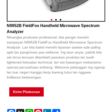
N9952B FieldFox Handheld Microwave Spectrum
Analyzer
Minangka produsen profesional, kita pengin menehi
sampeyan N9952B FieldFox Handheld Microwave Spectrum
Analyzer. Lan kita bakal menehi layanan sawise-sale paling
apik lan pangiriman pas wektune. Ing taun anyar, pabrik kita
wis terus-terusan ditambahi pasukan produksi lan luwih
tightened kekuatan technical, lan wis kawangun mekanisme
operasi perusahaan entheng. Welcome pelanggan ing ngarep
lan luar negeri kanggo kerjo bareng tulus lan nggawe
brilliance bebarengan.
Kirim Pitakonan
Facebook
X
WhatsApp
Pinterest
LinkedIn
Share