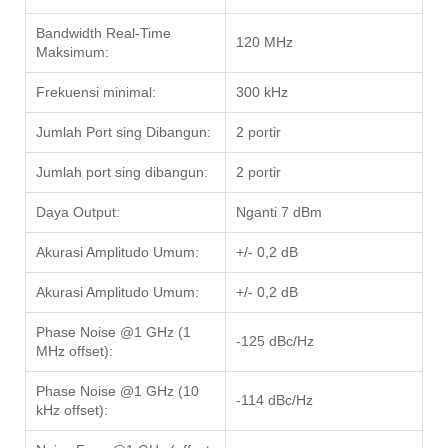
Bandwidth Real-Time
120 MHz
Maksimum:
Frekuensi minimal:
300 kHz
Jumlah Port sing Dibangun:
2 portir
Jumlah port sing dibangun:
2 portir
Daya Output:
Nganti 7 dBm
Akurasi Amplitudo Umum:
+/- 0,2 dB
Akurasi Amplitudo Umum:
+/- 0,2 dB
Phase Noise @1 GHz (1
-125 dBc/Hz
MHz offset):
Phase Noise @1 GHz (10
-114 dBc/Hz
kHz offset):