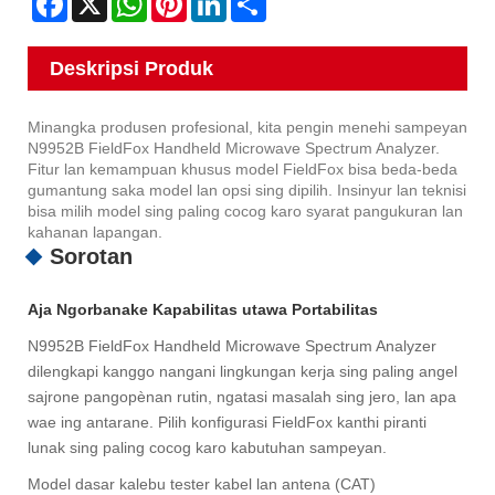
Deskripsi Produk
Minangka produsen profesional, kita pengin menehi sampeyan
N9952B FieldFox Handheld Microwave Spectrum Analyzer.
Fitur lan kemampuan khusus model FieldFox bisa beda-beda
gumantung saka model lan opsi sing dipilih. Insinyur lan teknisi
bisa milih model sing paling cocog karo syarat pangukuran lan
kahanan lapangan.
Sorotan
Aja Ngorbanake Kapabilitas utawa Portabilitas
N9952B FieldFox Handheld Microwave Spectrum Analyzer
dilengkapi kanggo nangani lingkungan kerja sing paling angel
sajrone pangopènan rutin, ngatasi masalah sing jero, lan apa
wae ing antarane. Pilih konfigurasi FieldFox kanthi piranti
lunak sing paling cocog karo kabutuhan sampeyan.
Model dasar kalebu tester kabel lan antena (CAT)