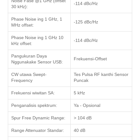
Noise Fase @1 GHz (offset
-114 dBc/Hz
30 kHz):
Phase Noise ing 1 GHz, 1
-125 dBc/Hz
MHz offset:
Phase Noise ing 1 GHz 10
-114 dBc/Hz
kHz offset:
Pangukuran Daya
Frekuensi-Offset
Nggunakake Sensor USB:
CW utawa Swept-
Tes Pulsa RF kanthi Sensor
Frequency
Puncak
Frekuensi wiwitan SA:
5 kHz
Penganalisis spektrum:
Ya - Opsional
Spur Free Dynamic Range:
> 104 dB
Range Attenuator Standar:
40 dB