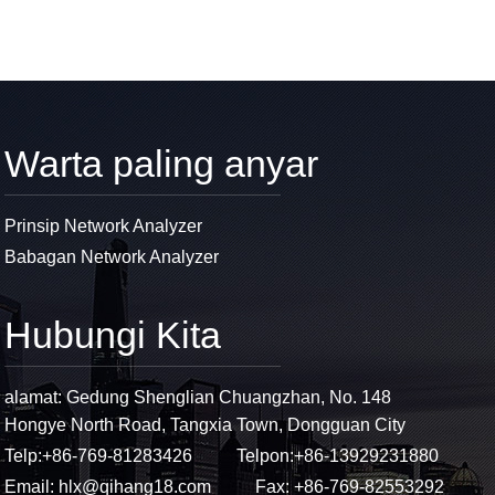
Warta paling anyar
Prinsip Network Analyzer
Babagan Network Analyzer
Hubungi Kita
alamat: Gedung Shenglian Chuangzhan, No. 148
Hongye North Road, Tangxia Town, Dongguan City
Telp:
+86-769-81283426
Telpon:
+86-13929231880
Email:
hlx@qihang18.com
Fax: +86-769-82553292