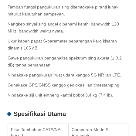
Tambah fungsi pangukuran sing ditemtokake piranti lunak
miturut kabutuhan sampeyan.
Nangkep sinyal sing angel dipahami kanthi bandwidth 120
MHz, bandwidth wektu nyata.
Ukur kabeh papat S-parameter bebarengan karo kisaran
dinamis 105 dB.
Gawe pangukuran penganalisa spektrum sing akurat (± 0,2
dB) tanpa pemanasan.
Nindakake pangukuran liwat udara kanggo 5G NR lan LTE.
Gunakake GPS/GNSS kanggo geolokasi lan timestamping.
Nindakake siji unit entheng kanthi bobot 3,4 kg (7,4 lb).
Spesifikasi Utama
Fitur Tambahan CAT/VNA
Campuran-Mode S-
Based:
Parameter