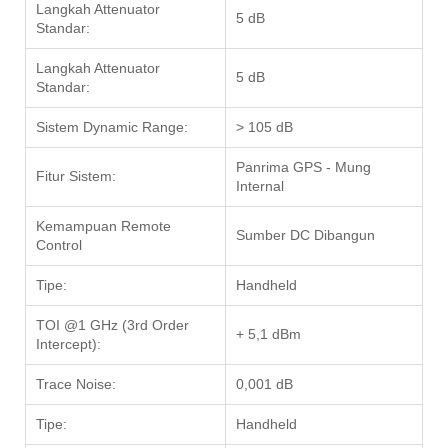
Langkah Attenuator
5 dB
Standar:
Langkah Attenuator
5 dB
Standar:
Sistem Dynamic Range:
> 105 dB
Panrima GPS - Mung
Fitur Sistem:
Internal
Kemampuan Remote
Sumber DC Dibangun
Control
Tipe:
Handheld
TOI @1 GHz (3rd Order
+ 5,1 dBm
Intercept):
Trace Noise:
0,001 dB
Tipe:
Handheld