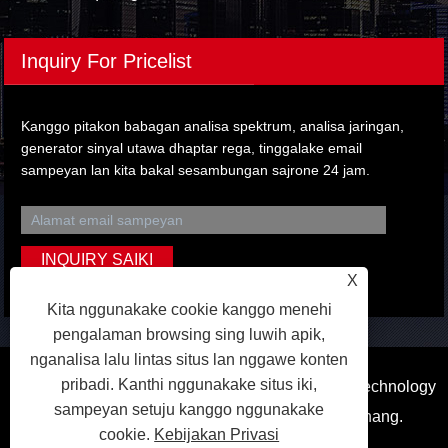
Inquiry For Pricelist
Kanggo pitakon babagan analisa spektrum, analisa jaringan,
generator sinyal utawa dhaptar rega, tinggalake email
sampeyan lan kita bakal sesambungan sajrone 24 jam.
X
Kita nggunakake cookie kanggo menehi
pengalaman browsing sing luwih apik,
nganalisa lalu lintas situs lan nggawe konten
pribadi. Kanthi nggunakake situs iki,
Hak Cipta © 2023 Dongguan Qihang Electronic Technology
sampeyan setuju kanggo nggunakake
Co.,Ltd. Kabeh hak dilindhungi undhang-undhang.
cookie.
Kebijakan Privasi