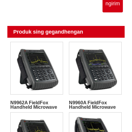
ngirim
Produk sing gegandhengan
N9962A FieldFox
N9960A FieldFox
Handheld Microwave
Handheld Microwave
Spectrum Analyzer
Spectrum Analyzer