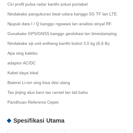
Ciri profil pulsa radar kanthi solusi portabel.
Nindakake pangukuran liwat udara kanggo 5G TF lan LTE.
Njupuk data I / Q kanggo ngawasi lan analisis sinyal RF.
Gunakake GPS/GNSS kanggo geolokasi lan timestamping.
Nindakake siji unit entheng kanthi bobot 3,0 kg (6,6 lb).
Apa sing kalebu:
adaptor AC/DC
Kabel daya lokal
Baterei Li-ion sing bisa diisi ulang
Tas jinjing alus karo tas ransel lan tali bahu
Pandhuan Referensi Cepet
Spesifikasi Utama