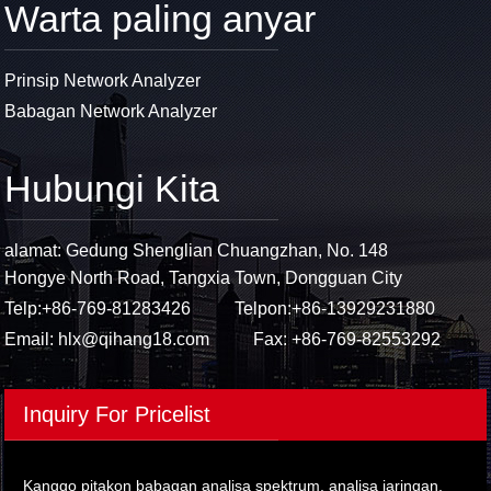
Warta paling anyar
Prinsip Network Analyzer
Babagan Network Analyzer
Hubungi Kita
alamat: Gedung Shenglian Chuangzhan, No. 148
Hongye North Road, Tangxia Town, Dongguan City
Telp:
+86-769-81283426
Telpon:
+86-13929231880
Email:
hlx@qihang18.com
Fax: +86-769-82553292
Inquiry For Pricelist
Kanggo pitakon babagan analisa spektrum, analisa jaringan,