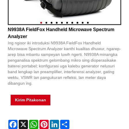
N9938A FieldFox Handheld Microwave Spectrum
Analyzer
Ing ngisor iki introduksi N9938A FieldFox Handheld
Microwave Spectrum Analyzer kanthi kualitas dhuwur, ngarep-
arep bisa mbantu sampeyan luwih ngerti. N9938A minangka
penganalisa spektrum gelombang mikro sing dioperasikake
baterei portabel; konfigurasi uga kalebu generator nelusuri
band lengkap lan preamplifier, interferensi analyzer, gating
wektu, VSWR lan pangukuran refleksi, lan meter daya
dibangun ing.
Kirim Pitakonan
Facebook
X
WhatsApp
Pinterest
LinkedIn
Share