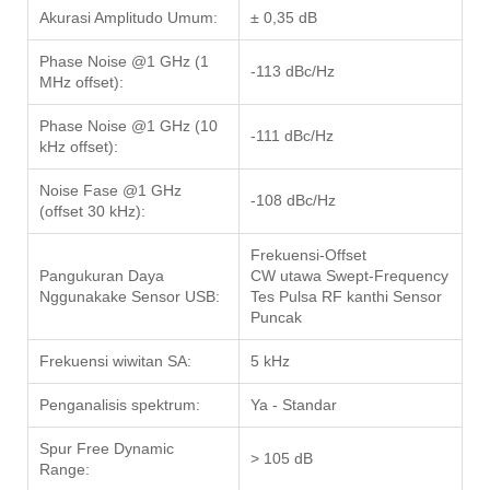
Akurasi Amplitudo Umum:
± 0,35 dB
Phase Noise @1 GHz (1
-113 dBc/Hz
MHz offset):
Phase Noise @1 GHz (10
-111 dBc/Hz
kHz offset):
Noise Fase @1 GHz
-108 dBc/Hz
(offset 30 kHz):
Frekuensi-Offset
Pangukuran Daya
CW utawa Swept-Frequency
Nggunakake Sensor USB:
Tes Pulsa RF kanthi Sensor
Puncak
Frekuensi wiwitan SA:
5 kHz
Penganalisis spektrum:
Ya - Standar
Spur Free Dynamic
> 105 dB
Range: