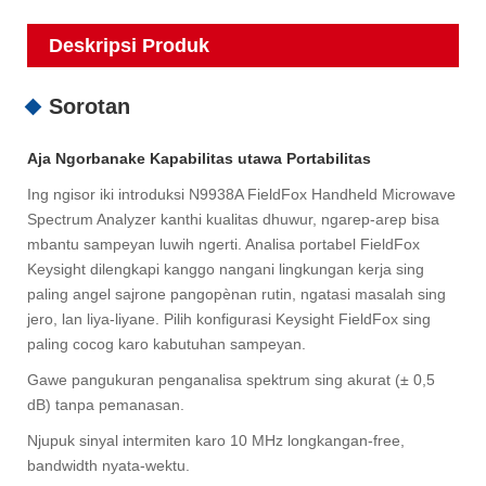
Deskripsi Produk
Sorotan
Aja Ngorbanake Kapabilitas utawa Portabilitas
Ing ngisor iki introduksi N9938A FieldFox Handheld Microwave
Spectrum Analyzer kanthi kualitas dhuwur, ngarep-arep bisa
mbantu sampeyan luwih ngerti. Analisa portabel FieldFox
Keysight dilengkapi kanggo nangani lingkungan kerja sing
paling angel sajrone pangopènan rutin, ngatasi masalah sing
jero, lan liya-liyane. Pilih konfigurasi Keysight FieldFox sing
paling cocog karo kabutuhan sampeyan.
Gawe pangukuran penganalisa spektrum sing akurat (± 0,5
dB) tanpa pemanasan.
Njupuk sinyal intermiten karo 10 MHz longkangan-free,
bandwidth nyata-wektu.