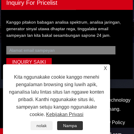
Inquiry For Pricelist
Kanggo pitakon babagan analisa spektrum, analisa jaringan,
generator sinyal utawa dhaptar rega, tinggalake email
sampeyan lan kita bakal sesambungan sajrone 24 jam.
X
Kita nggunakake cookie kanggo menehi
pengalaman browsing sing luwih apik,
nganalisa lalu lintas situs lan nggawe konten
pribadi. Kanthi nggunakake situs iki,
Hak Cipta © 2023 Dongguan Qihang Electronic Technology
sampeyan setuju kanggo nggunakake
Co.,Ltd. Kabeh hak dilindhungi undhang-undhang.
cookie.
Kebijakan Privasi
Pranala
Sitemap
RSS
XML
Privacy Policy
nolak
Nampa