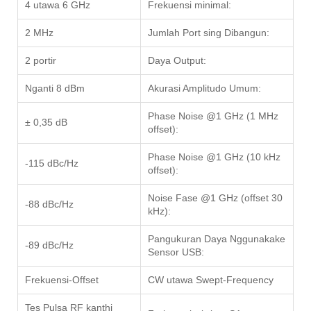
4 utawa 6 GHz
Frekuensi minimal:
2 MHz
Jumlah Port sing Dibangun:
2 portir
Daya Output:
Nganti 8 dBm
Akurasi Amplitudo Umum:
Phase Noise @1 GHz (1 MHz
± 0,35 dB
offset):
Phase Noise @1 GHz (10 kHz
-115 dBc/Hz
offset):
Noise Fase @1 GHz (offset 30
-88 dBc/Hz
kHz):
Pangukuran Daya Nggunakake
-89 dBc/Hz
Sensor USB:
Frekuensi-Offset
CW utawa Swept-Frequency
Tes Pulsa RF kanthi