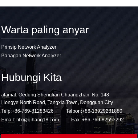
Warta paling anyar
Prinsip Network Analyzer
Babagan Network Analyzer
Hubungi Kita
alamat: Gedung Shenglian Chuangzhan, No. 148
Hongye North Road, Tangxia Town, Dongguan City
Telp:
+86-769-81283426
Telpon:
+86-13929231880
Email:
hlx@qihang18.com
Fax: +86-769-82553292