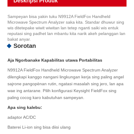
Deskripsi Produk
Sampeyan bisa yakin tuku N9912A FieldFox Handheld
Microwave Spectrum Analyzer saka kita. Standar dhuwur sing
wis ditetepake wiwit wiwitan lan tetep nganti saiki wis entuk
reputasi sing padhet lan mbantu kita narik akeh pelanggan lan
bakat anyar.
Sorotan
Aja Ngorbanake Kapabilitas utawa Portabilitas
N9912A FieldFox Handheld Microwave Spectrum Analyzer
dilengkapi kanggo nangani lingkungan kerja sing paling angel
sajrone pangopènan rutin, ngatasi masalah sing jero, lan apa
wae ing antarane. Pilih konfigurasi Keysight FieldFox sing
paling cocog karo kabutuhan sampeyan.
Apa sing kalebu:
adaptor AC/DC
Baterei Li-ion sing bisa diisi ulang