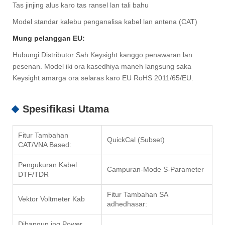
Tas jinjing alus karo tas ransel lan tali bahu
Model standar kalebu penganalisa kabel lan antena (CAT)
Mung pelanggan EU:
Hubungi Distributor Sah Keysight kanggo penawaran lan
pesenan. Model iki ora kasedhiya maneh langsung saka
Keysight amarga ora selaras karo EU RoHS 2011/65/EU.
Spesifikasi Utama
Fitur Tambahan
QuickCal (Subset)
CAT/VNA Based:
Pengukuran Kabel
Campuran-Mode S-Parameter
DTF/TDR
Fitur Tambahan SA
Vektor Voltmeter Kab
adhedhasar:
Dibangun ing Power