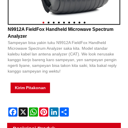
N9912A FieldFox Handheld Microwave Spectrum
Analyzer
Sampeyan bisa yakin tuku N9912A FieldFox Handheld
Microwave Spectrum Analyzer saka kita. Model standar
kalebu kabel lan antena analyzer (CAT). We look nerusake
kanggo kerjo bareng karo sampeyan, yen sampeyan pengin
ngerti liyane, sampeyan bisa takon kita saiki, kita bakal reply
kanggo sampeyan ing wektu!
Kirim Pitakonan
Facebook
X
WhatsApp
Pinterest
LinkedIn
Share