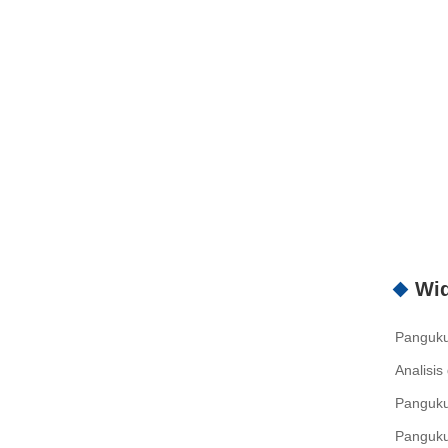
Wid
Pangukur
Analisis
Pangukur
Panguku