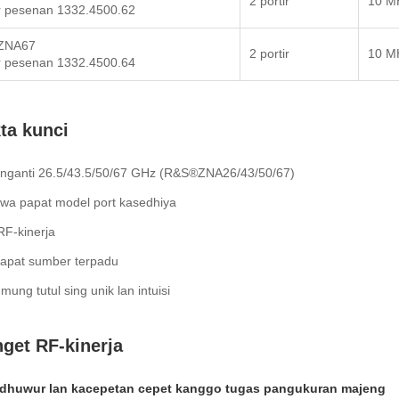
2 portir
10 M
 pesenan 1332.4500.62
ZNA67
2 portir
10 M
 pesenan 1332.4500.64
ta kunci
nganti 26.5/43.5/50/67 GHz (R&S®ZNA26/43/50/67)
awa papat model port kasedhiya
RF-kinerja
papat sumber terpadu
mung tutul sing unik lan intuisi
get RF-kinerja
 dhuwur lan kacepetan cepet kanggo tugas pangukuran majeng