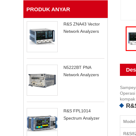
PRODUK ANYAR
R&S ZNA43 Vector
Network Analyzers
N5222BT PNA
Des
Network Analyzers
Sampeyan
Operasi
kompak ka
R&S
R&S FPL1014
Spectrum Analyzer
Model
R&S®