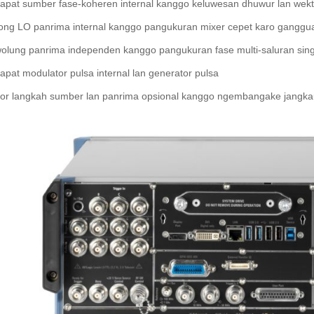
papat sumber fase-koheren internal kanggo keluwesan dhuwur lan we
rong LO panrima internal kanggo pangukuran mixer cepet karo ganggua
wolung panrima independen kanggo pangukuran fase multi-saluran sing
apat modulator pulsa internal lan generator pulsa
tor langkah sumber lan panrima opsional kanggo ngembangake jangka