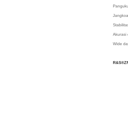
Pangukur
Jangkoan
Stabilit
Akurasi 
Wide da
R&S®ZNA