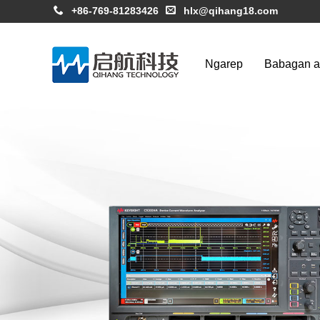
+86-769-81283426
hlx@qihang18.com
Ngarep
Babagan 