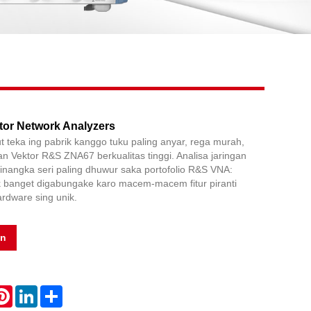
Live
or Network Analyzers
teka ing pabrik kanggo tuku paling anyar, rega murah,
an Vektor R&S ZNA67 berkualitas tinggi. Analisa jaringan
angka seri paling dhuwur saka portofolio R&S VNA:
ik banget digabungake karo macem-macem fitur piranti
rdware sing unik.
an
atsApp
Pinterest
LinkedIn
Share