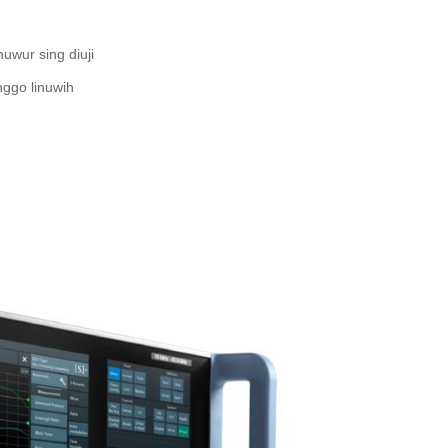
uwur sing diuji
nggo linuwih