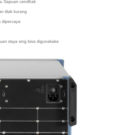
ktu Sapuan cendhak
n tilak kurang
 dipercaya
uan daya sing bisa digunakake