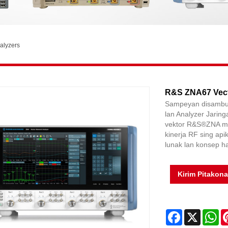
alyzers
R&S ZNA67 Vect
Sampeyan disambut 
lan Analyzer Jaring
vektor R&S®ZNA min
kinerja RF sing ap
lunak lan konsep ha
Kirim Pitakon
Facebook
X
Wh