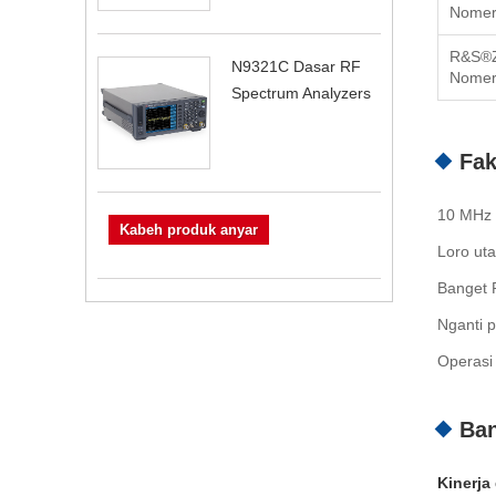
Nomer
R&S®
N9321C Dasar RF
Nomer
Spectrum Analyzers
Fak
10 MHz 
Kabeh produk anyar
Loro ut
Banget 
Nganti 
Operasi 
Ban
Kinerja