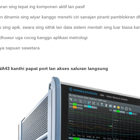
an sing tepat ing komponen aktif lan pasif
 dinamis sing wiyar kanggo menehi ciri sanajan piranti pamblokiran dh
as sing apik, swara sing sithik lan data sistem mentah sing luar biasa ka
dhuwur uga cocog kanggo aplikasi metrologi
ya sapuan sawetara
43 kanthi papat port lan akses saluran langsung