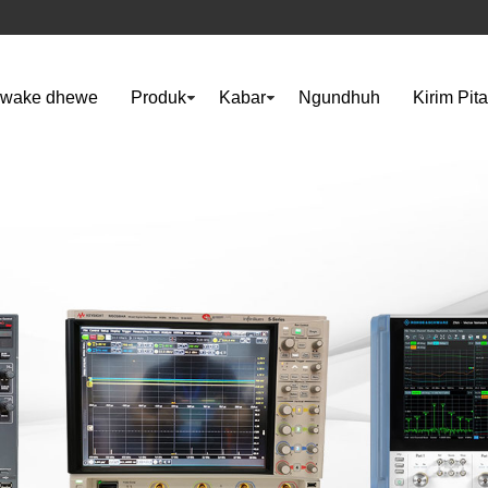
awake dhewe
Produk
Kabar
Ngundhuh
Kirim Pit