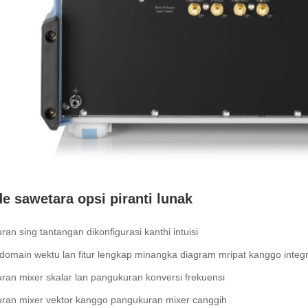
e sawetara opsi piranti lunak
an sing tantangan dikonfigurasi kanthi intuisi
 domain wektu lan fitur lengkap minangka diagram mripat kanggo integri
an mixer skalar lan pangukuran konversi frekuensi
ran mixer vektor kanggo pangukuran mixer canggih