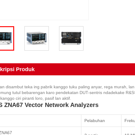
kripsi Produk
 disambut teka ing pabrik kanggo tuku paling anyar, rega murah, lan 
 mung tutul bebarengan karo pendekatan DUT-sentris ndadekake R&S®Z
nggo ciri piranti loro, pasif lan aktif.
 ZNA67 Vector Network Analyzers
Pelabuhan
Freku
ZNA67